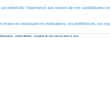
accordent de l’importance aux raisons de vos candidatures con
s textes en analysant vos motivations, vos préférences, vos ex
éalisation :
Jordel Médias - Création de site internet dans le Jura